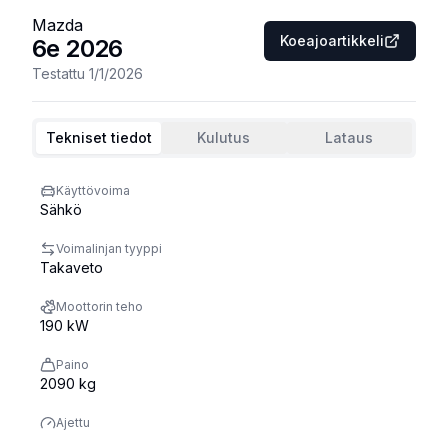
Mazda
Koeajoartikkeli
6e
2026
Testattu
1/1/2026
Tekniset tiedot
Kulutus
Lataus
Käyttövoima
Sähkö
Voimalinjan tyyppi
Takaveto
Moottorin teho
190 kW
Paino
2090 kg
Ajettu
8000 km