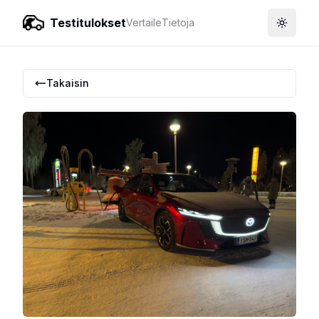
Testitulokset
Vertaile
Tietoja
Toggle
Takaisin