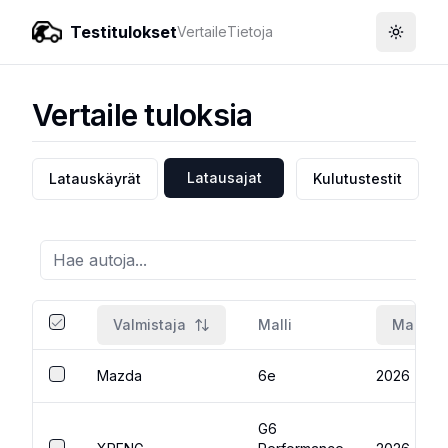
Testitulokset
Vertaile
Tietoja
Toggle
Vertaile tuloksia
Latausajat
Latauskäyrät
Kulutustestit
Valmistaja
Malli
Mallivu
Mazda
6e
2026
G6