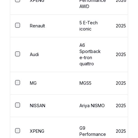
XPENG
Performance
2026
AWD
5 E-Tech
Renault
2025
iconic
A6
Sportback
Audi
2025
e-tron
quattro
MG
MGS5
2025
NISSAN
Ariya NISMO
2025
G9
XPENG
2025
Performance