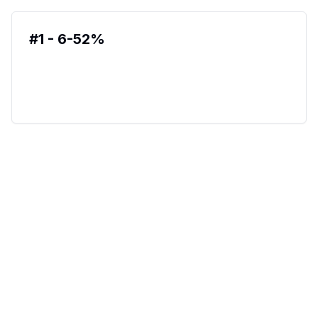
#
1
-
6
-
52
%