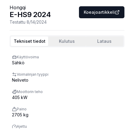
Hongqi
Koeajoartikkeli
E-HS9
2024
Testattu
8/14/2024
Tekniset tiedot
Kulutus
Lataus
Käyttövoima
Sähkö
Voimalinjan tyyppi
Neliveto
Moottorin teho
405 kW
Paino
2705 kg
Ajettu
15582 km