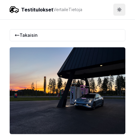
Testitulokset
Vertaile
Tietoja
Toggle
Takaisin