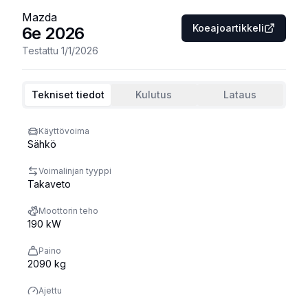
Mazda
Koeajoartikkeli
6e
2026
Testattu
1/1/2026
Tekniset tiedot
Kulutus
Lataus
Käyttövoima
Sähkö
Voimalinjan tyyppi
Takaveto
Moottorin teho
190 kW
Paino
2090 kg
Ajettu
8000 km