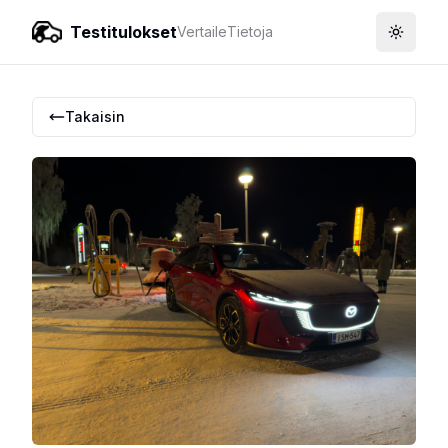
Testitulokset
Vertaile
Tietoja
Toggle
Takaisin