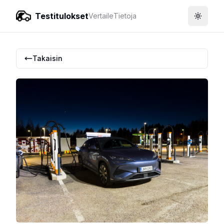
Testitulokset
Vertaile
Tietoja
Toggle
Takaisin