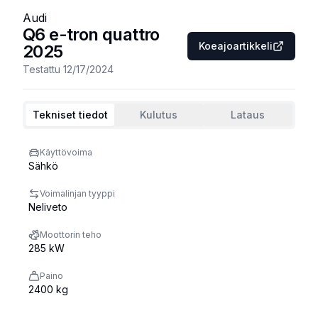
Audi
Q6 e-tron quattro
Koeajoartikkeli
2025
Testattu
12/17/2024
Tekniset tiedot
Kulutus
Lataus
Käyttövoima
Sähkö
Voimalinjan tyyppi
Neliveto
Moottorin teho
285 kW
Paino
2400 kg
Ajettu