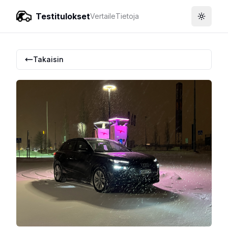
Testitulokset
Vertaile
Tietoja
Toggle
Takaisin