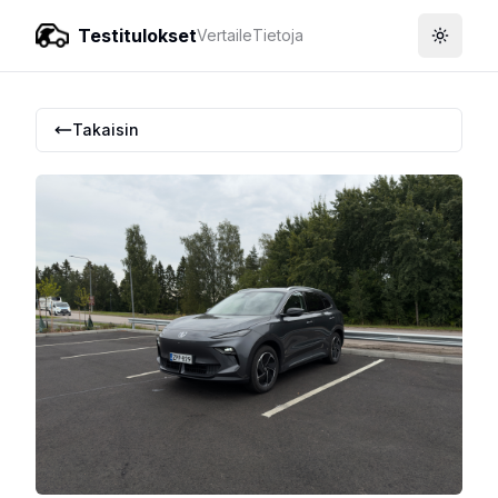
Testitulokset
Vertaile
Tietoja
Toggle
Takaisin